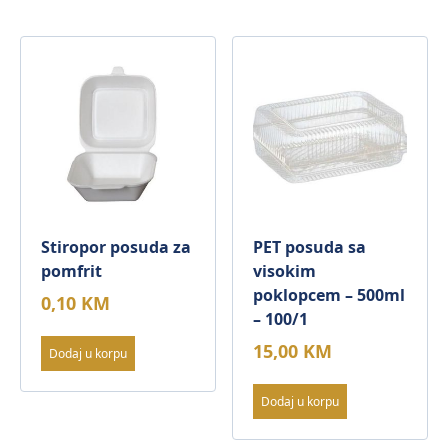
Stiropor posuda za
PET posuda sa
pomfrit
visokim
poklopcem – 500ml
0,10
KM
– 100/1
15,00
KM
Dodaj u korpu
Dodaj u korpu