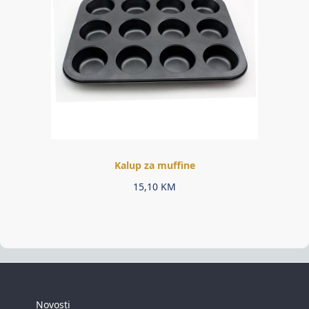
Kalup za muffine
15,10
KM
Novosti