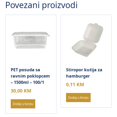
Povezani proizvodi
PET posuda sa
Stiropor kutija za
ravnim poklopcem
hamburger
– 1500ml – 100/1
0,11
KM
30,00
KM
Dodaj u korpu
Dodaj u korpu