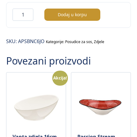
Passion
Dodaj u korpu
Banquet
posuda
za
SKU:
APSBNC6JO
sos
Kategorije:
Posudice za sos
,
Zdjele
Ø6cm
Povezani proizvodi
količina
Akcija!
Vanta zdjela 16cm
Passion Stream