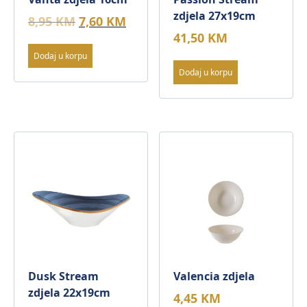
zdjela 27x19cm
Original
Current
8,95
KM
7,60
KM
price
price
41,50
KM
was:
is:
Dodaj u korpu
8,95 KM.
7,60 KM.
Dodaj u korpu
Dusk Stream
Valencia zdjela
zdjela 22x19cm
4,45
KM