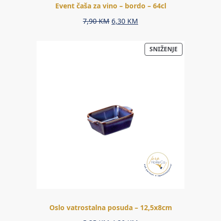
Event čaša za vino – bordo – 64cl
Original
Current
7,90
KM
6,30
KM
price
price
was:
is:
PROIZVOD
SNIŽENJE
7,90 KM.
6,30 KM.
NA
AKCIJI
Oslo vatrostalna posuda – 12,5x8cm