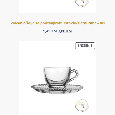
Volcanic šolja sa podtanjirom /staklo-zlatni rub/ – 8cl
Original
Current
5,45
KM
3,80
KM
price
price
was:
is:
PROIZVOD
SNIŽENJE
5,45 KM.
3,80 KM.
NA
AKCIJI