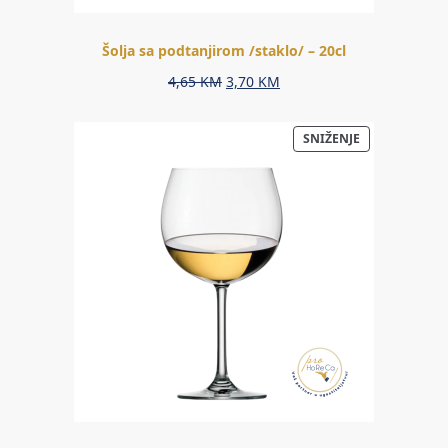
Šolja sa podtanjirom /staklo/ – 20cl
Original
Current
4,65
KM
3,70
KM
price
price
was:
is:
PROIZVOD
SNIŽENJE
4,65 KM.
3,70 KM.
NA
AKCIJI