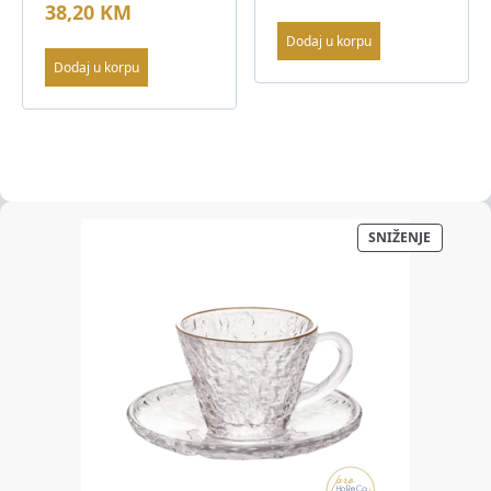
38,20
KM
Dodaj u korpu
Dodaj u korpu
PROIZV
SNIŽENJE
NA
AKCIJI