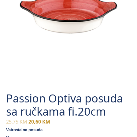
Passion Optiva posuda
sa ručkama fi.20cm
Original
Current
25,75
KM
20,60
KM
price
price
Vatrostalna posuda
was:
is: