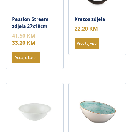
Passion Stream
Kratos zdjela
zdjela 27x19cm
22,20
KM
Original
41,50
KM
price
Current
33,20
KM
Pročitaj više
was:
price
41,50 KM.
is:
Dodaj u korpu
33,20 KM.