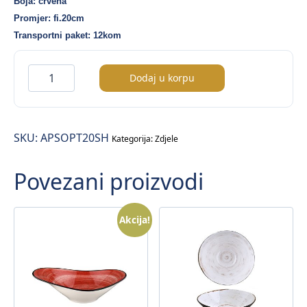
Boja: crvena
25,75 KM.
20,60 KM.
Promjer: fi.20cm
Transportni paket: 12kom
Passion
Dodaj u korpu
Optiva
posuda
sa
SKU:
APSOPT20SH
ručkama
Kategorija:
Zdjele
fi.20cm
Povezani proizvodi
količina
Akcija!