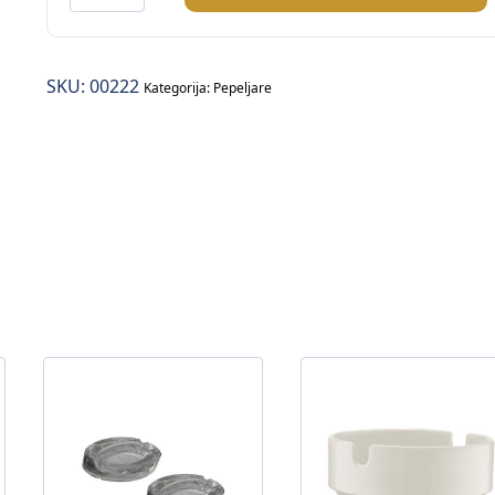
inox
Ø8cm
količina
SKU:
00222
Kategorija:
Pepeljare