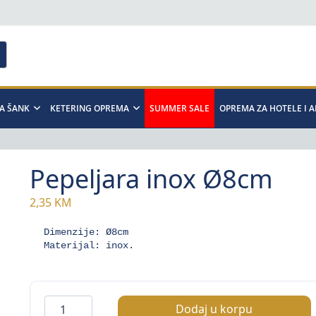
A ŠANK
KETERING OPREMA
SUMMER SALE
OPREMA ZA HOTELE I 
Pepeljara inox Ø8cm
2,35
KM
Dimenzije: Ø8cm

Materijal: inox.
Pepeljara
Dodaj u korpu