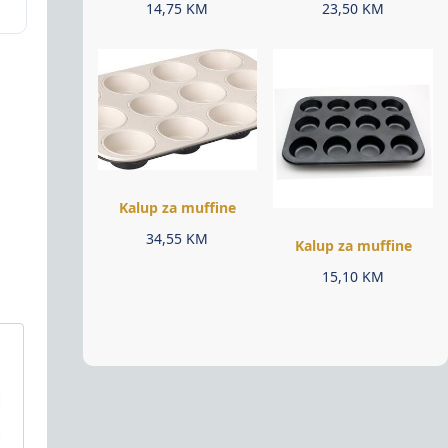
14,75
KM
23,50
KM
Kalup za muffine
34,55
KM
Kalup za muffine
15,10
KM