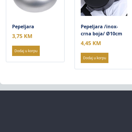
Pepeljara
Pepeljara /inox-
crna boja/ Ø10cm
3,75
KM
4,45
KM
Dodaj u korpu
Dodaj u korpu