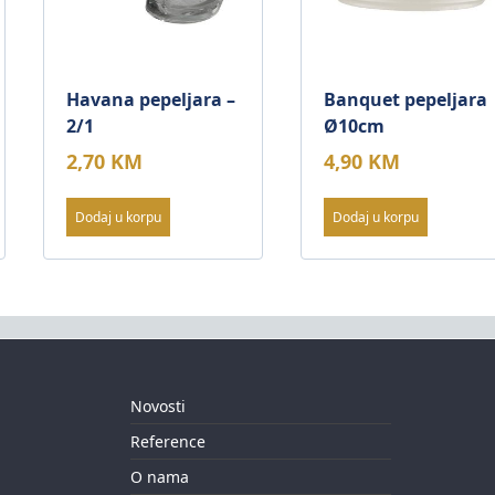
Havana pepeljara –
Banquet pepeljara
2/1
Ø10cm
2,70
KM
4,90
KM
Dodaj u korpu
Dodaj u korpu
Novosti
Reference
O nama