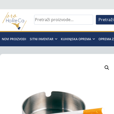
Skip
to
content
Pretraži
Pro
Horeca
NOVI PROIZVODI
SITNI INVENTAR
KUHINJSKA OPREMA
OPREMA Z
d.o.o
Pro
Horeca
d.o.o