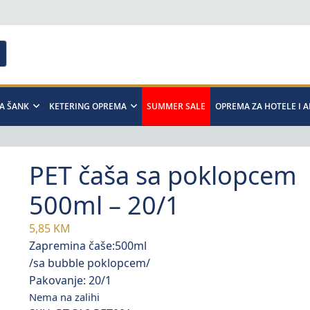
A ŠANK
KETERING OPREMA
SUMMER SALE
OPREMA ZA HOTELE I 
PET čaša sa poklopcem
500ml – 20/1
5,85
KM
Zapremina čaše:500ml
/sa bubble poklopcem/
Pakovanje: 20/1
Nema na zalihi