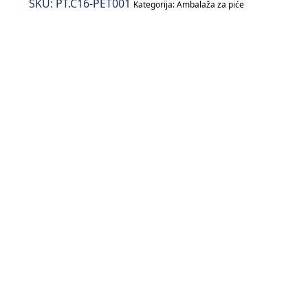
SKU:
PT.C16-PET001
Kategorija:
Ambalaža za piće