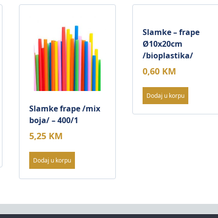
Slamke – frape
Ø10x20cm
/bioplastika/
0,60
KM
Dodaj u korpu
Slamke frape /mix
boja/ – 400/1
5,25
KM
Dodaj u korpu