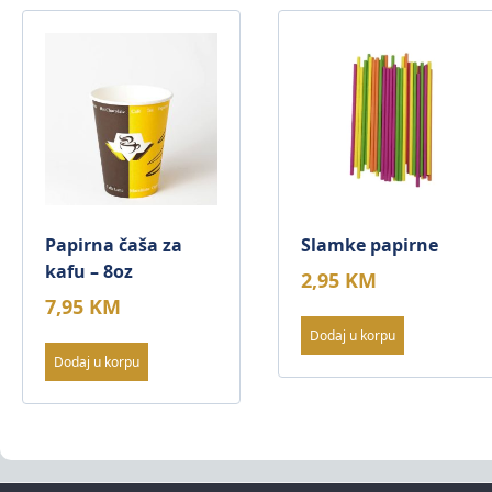
Papirna čaša za
Slamke papirne
kafu – 8oz
2,95
KM
7,95
KM
Dodaj u korpu
Dodaj u korpu