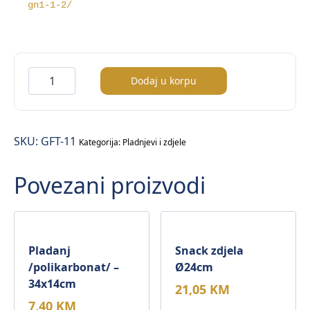
gn1-1-2/ 
Pladanj
Dodaj u korpu
GN1/1
količina
SKU:
GFT-11
Kategorija:
Pladnjevi i zdjele
Povezani proizvodi
Pladanj
Snack zdjela
/polikarbonat/ –
Ø24cm
34x14cm
21,05
KM
7,40
KM