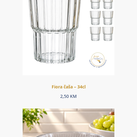
Fiora čaša – 34cl
2,50
KM