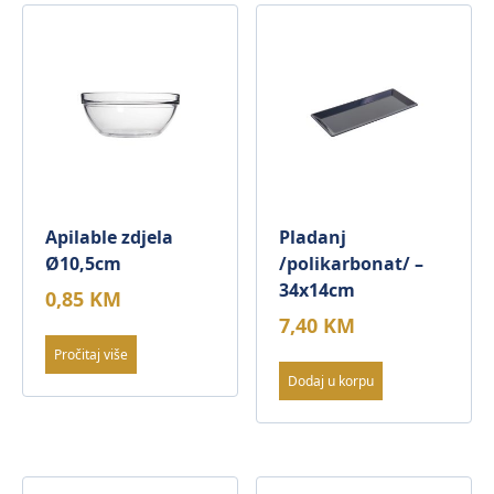
Apilable zdjela
Pladanj
Ø10,5cm
/polikarbonat/ –
34x14cm
0,85
KM
7,40
KM
Pročitaj više
Dodaj u korpu