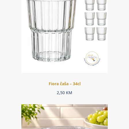
Fiora čaša – 34cl
2,50
KM