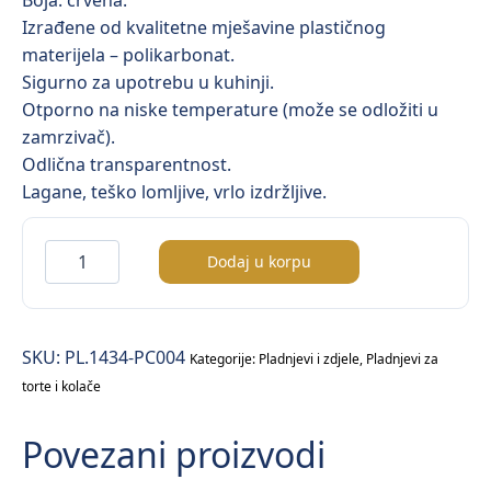
Boja: crvena.
Izrađene od kvalitetne mješavine plastičnog
materijela – polikarbonat.
Sigurno za upotrebu u kuhinji.
Otporno na niske temperature (može se odložiti u
zamrzivač).
Odlična transparentnost.
Lagane, teško lomljive, vrlo izdržljive.
Pladanj
Dodaj u korpu
/polikarbonat/
–
34x14cm
SKU:
PL.1434-PC004
količina
Kategorije:
Pladnjevi i zdjele
,
Pladnjevi za
torte i kolače
Povezani proizvodi