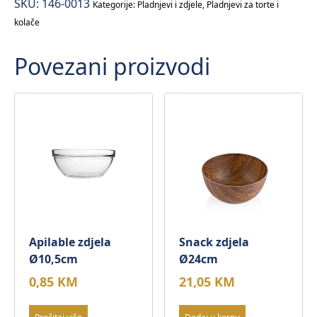
SKU:
146-0013
Kategorije:
Pladnjevi i zdjele
,
Pladnjevi za torte i
kolače
Povezani proizvodi
Apilable zdjela
Snack zdjela
Ø10,5cm
Ø24cm
0,85
KM
21,05
KM