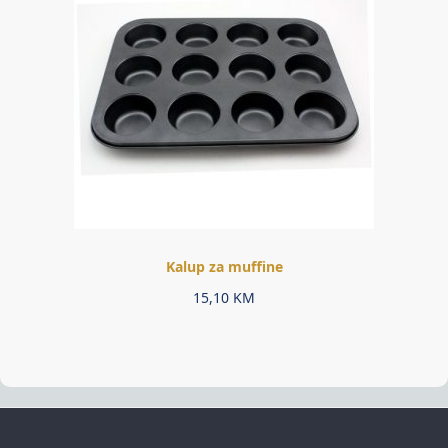
Kalup za muffine
15,10
KM