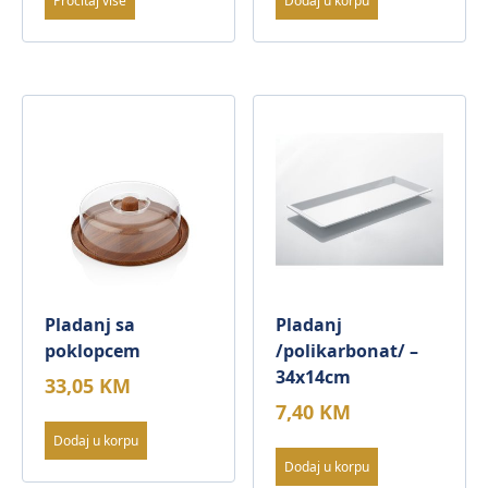
Pročitaj više
Dodaj u korpu
Pladanj sa
Pladanj
poklopcem
/polikarbonat/ –
34x14cm
33,05
KM
7,40
KM
Dodaj u korpu
Dodaj u korpu