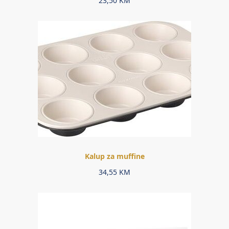
23,50
KM
Kalup za muffine
34,55
KM