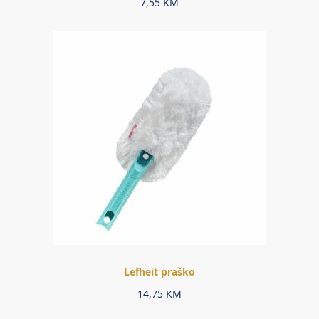
7,55
KM
Lefheit praško
14,75
KM