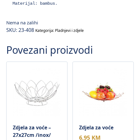
Materijal: bambus.
Nema na zalihi
SKU:
23-408
Kategorija:
Pladnjevi i zdjele
Povezani proizvodi
Zdjela za voće –
Zdjela za voće
27x27cm /inox/
6,95
KM