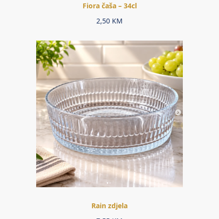
Fiora čaša – 34cl
2,50
KM
Rain zdjela