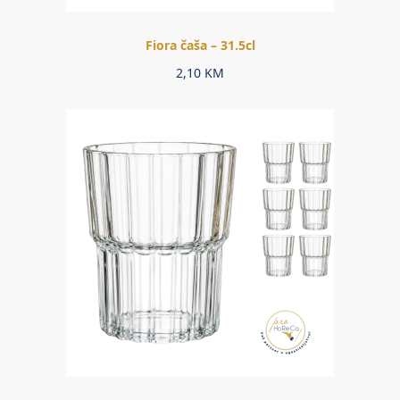
Fiora čaša – 31.5cl
2,10
KM