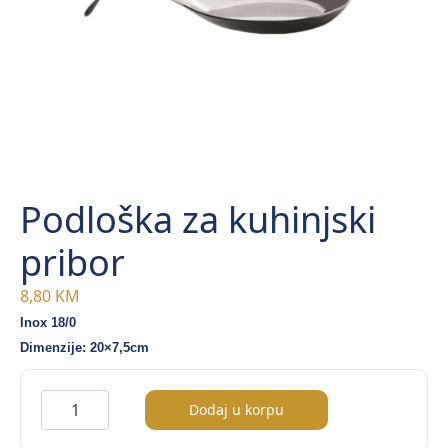
Podloška za kuhinjski
pribor
8,80
KM
Inox 18/0
Dimenzije: 20×7,5cm
Podloška
Dodaj u korpu
za