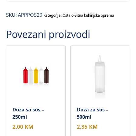
kuhinjski
pribor
SKU:
APPPOS20
količina
Kategorija:
Ostalo-Sitna kuhinjska oprema
Povezani proizvodi
Doza sa sos –
Doza za sos –
250ml
500ml
2,00
KM
2,35
KM