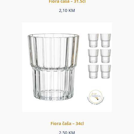
Fiora čaša – 31.5cl
2,10
KM
Fiora čaša – 34cl
2,50
KM