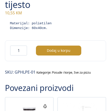
tijesto
10,55
KM
Materijal: polietilen

Dimenzije: 60x40cm.
Poklopac
Dodaj u korpu
za
lodnu
za
SKU:
GPHLPE-01
tijesto
Kategorije:
Posude i korpe
,
Sve za pizzu
količina
Povezani proizvodi