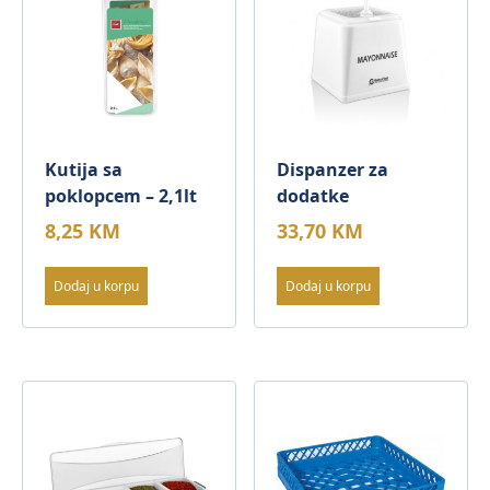
Kutija sa
Dispanzer za
poklopcem – 2,1lt
dodatke
8,25
KM
33,70
KM
Dodaj u korpu
Dodaj u korpu