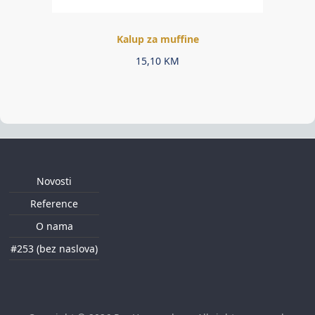
Kalup za muffine
15,10
KM
Novosti
Reference
O nama
#253 (bez naslova)