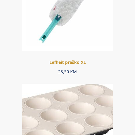
Lefheit praško XL
23,50
KM