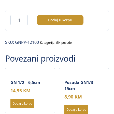
Posuda
Dodaj u korpu
GN1/2
–
10cm
SKU:
GNPP-12100
količina
Kategorija:
GN posude
Povezani proizvodi
GN 1/2 – 6,5cm
Posuda GN1/3 –
15cm
14,95
KM
8,90
KM
Dodaj u korpu
Dodaj u korpu