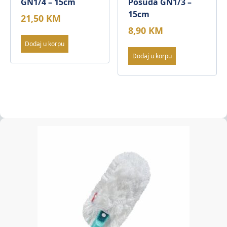
GN1/4 – 15cm
Posuda GN1/3 –
15cm
21,50
KM
8,90
KM
Dodaj u korpu
Dodaj u korpu