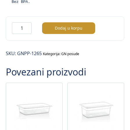
Bez BPA.
Posuda
Dodaj u korpu
GN1/2
–
6,5cm
SKU:
GNPP-1265
količina
Kategorija:
GN posude
Povezani proizvodi