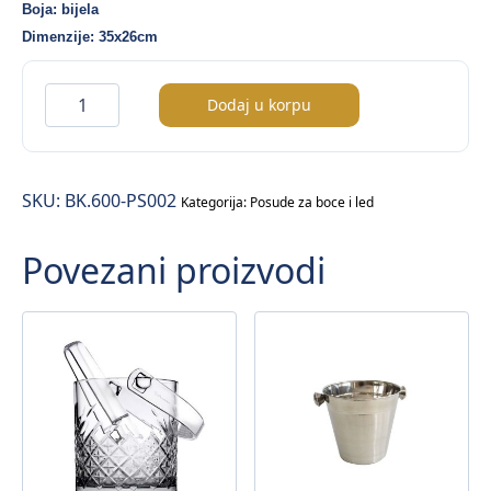
Boja: bijela
Dimenzije: 35x26cm
Posuda
Dodaj u korpu
za
boce
35x26cm
SKU:
BK.600-PS002
/bijela
Kategorija:
Posude za boce i led
boja/
Povezani proizvodi
–
pk
količina