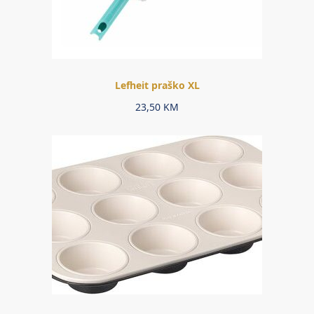
Lefheit praško XL
23,50
KM