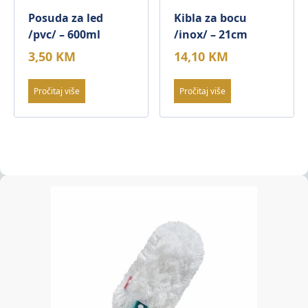
Posuda za led
Kibla za bocu
/pvc/ – 600ml
/inox/ – 21cm
3,50
KM
14,10
KM
Pročitaj više
Pročitaj više