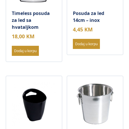
Timeless posuda
Posuda za led
za led sa
14cm – inox
hvataljkom
4,45
KM
18,00
KM
Dodaj u korpu
Dodaj u korpu