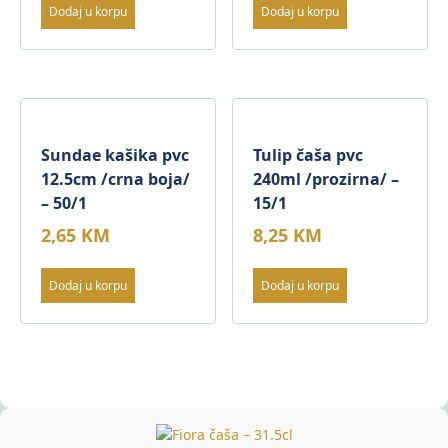
Dodaj u korpu
Dodaj u korpu
Sundae kašika pvc
Tulip čaša pvc
12.5cm /crna boja/
240ml /prozirna/ –
– 50/1
15/1
2,65
KM
8,25
KM
Dodaj u korpu
Dodaj u korpu