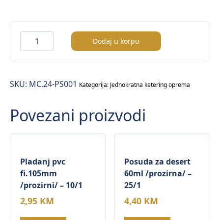
Posuda
Dodaj u korpu
za
desert
240ml
SKU:
MC.24-PS001
/prozirna/
Kategorija:
Jednokratna ketering oprema
–
Povezani proizvodi
24/1
količina
Pladanj pvc
Posuda za desert
fi.105mm
60ml /prozirna/ –
/prozirni/ – 10/1
25/1
2,95
KM
4,40
KM