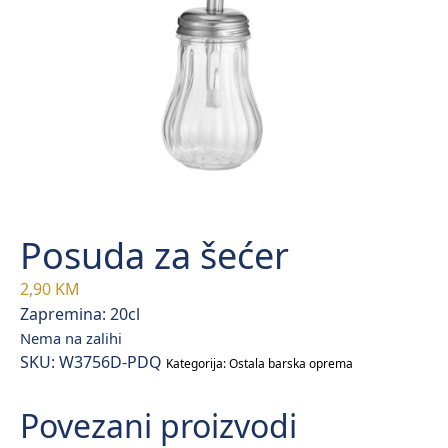
Posuda za šećer
2,90
KM
Zapremina: 20cl
Nema na zalihi
SKU:
W3756D-PDQ
Kategorija:
Ostala barska oprema
Povezani proizvodi