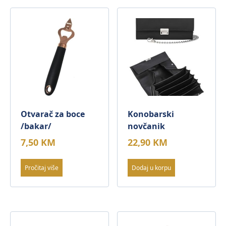
Otvarač za boce
Konobarski
/bakar/
novčanik
7,50
KM
22,90
KM
Pročitaj više
Dodaj u korpu