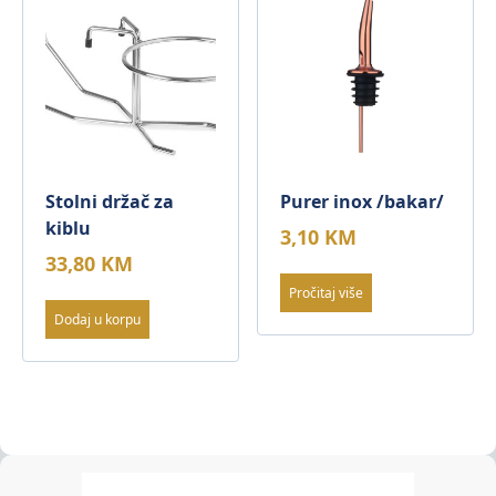
Stolni držač za
Purer inox /bakar/
kiblu
3,10
KM
33,80
KM
Pročitaj više
Dodaj u korpu