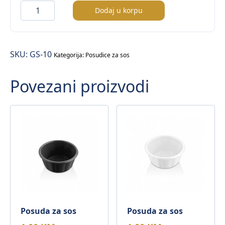
Posuda
Dodaj u korpu
za
sos
količina
SKU:
GS-10
Kategorija:
Posudice za sos
Povezani proizvodi
Posuda za sos
Posuda za sos