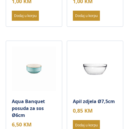
1,00
KM
1,00
KM
Dodaj u korpu
Dodaj u korpu
Aqua Banquet
Apil zdjela Ø7,5cm
posuda za sos
0,85
KM
Ø6cm
6,50
KM
Dodaj u korpu