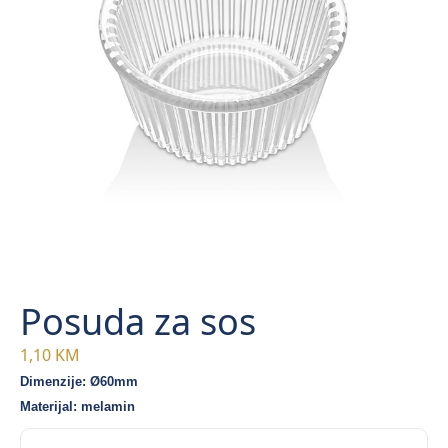
Posuda za sos
1,10
KM
Dimenzije: Ø60mm
Materijal: melamin