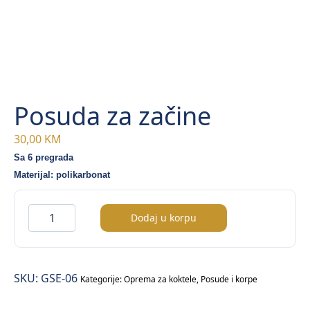
Posuda za začine
30,00
KM
Sa 6 pregrada
Materijal: polikarbonat
Posuda
Dodaj u korpu
za
začine
količina
SKU:
GSE-06
Kategorije:
Oprema za koktele
,
Posude i korpe