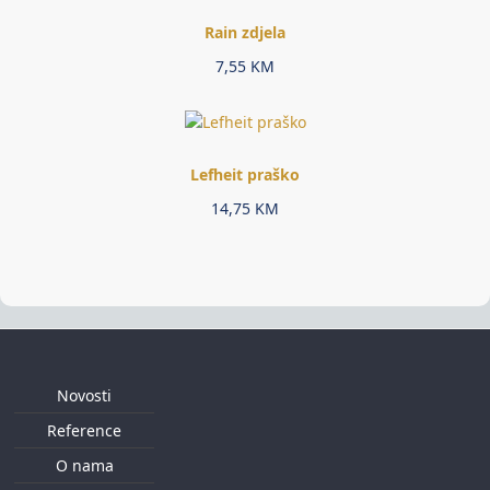
Rain zdjela
7,55
KM
Lefheit praško
14,75
KM
Novosti
Reference
O nama