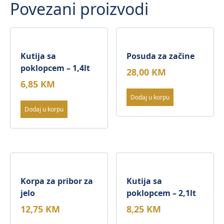
Povezani proizvodi
Kutija sa
Posuda za začine
poklopcem – 1,4lt
28,00
KM
6,85
KM
Dodaj u korpu
Dodaj u korpu
Korpa za pribor za
Kutija sa
jelo
poklopcem – 2,1lt
12,75
KM
8,25
KM