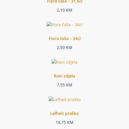
Fiora čaša – 31.5cl
2,10
KM
Fiora čaša – 34cl
2,50
KM
Rain zdjela
7,55
KM
Lefheit praško
14,75
KM