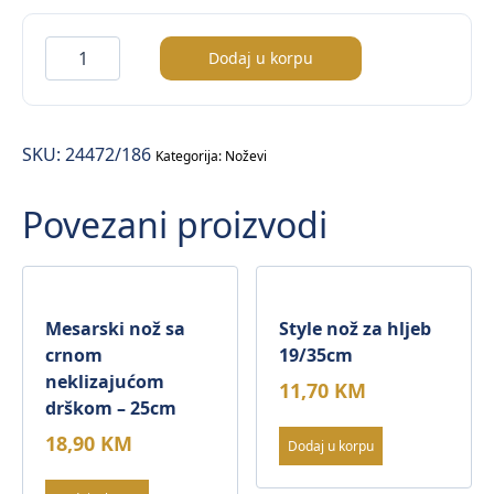
Premium
Dodaj u korpu
kuhinjski
nož
količina
SKU:
24472/186
Kategorija:
Noževi
Povezani proizvodi
Mesarski nož sa
Style nož za hljeb
crnom
19/35cm
neklizajućom
11,70
KM
drškom – 25cm
18,90
KM
Dodaj u korpu