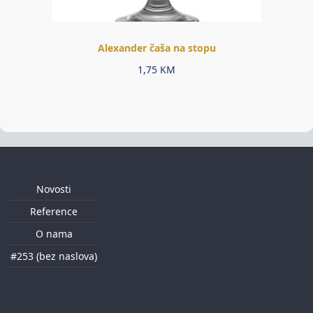
Alexander čaša na stopu
1,75
KM
Novosti
Reference
O nama
#253 (bez naslova)