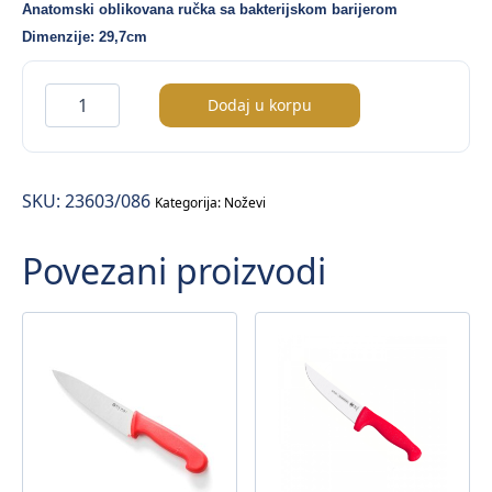
Anatomski oblikovana ručka sa bakterijskom barijerom
Dimenzije: 29,7cm
Proffesional
Dodaj u korpu
nož
za
filetiranje
SKU:
23603/086
količina
Kategorija:
Noževi
Povezani proizvodi