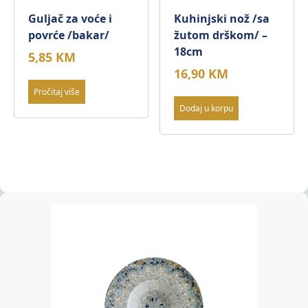
Guljač za voće i
Kuhinjski nož /sa
povrće /bakar/
žutom drškom/ –
18cm
5,85
KM
16,90
KM
Pročitaj više
Dodaj u korpu