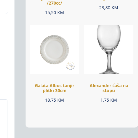
/270cc/
23,80
KM
15,50
KM
Galata Albus tanjir
Alexander čaša na
plitki 30cm
stopu
18,75
KM
1,75
KM