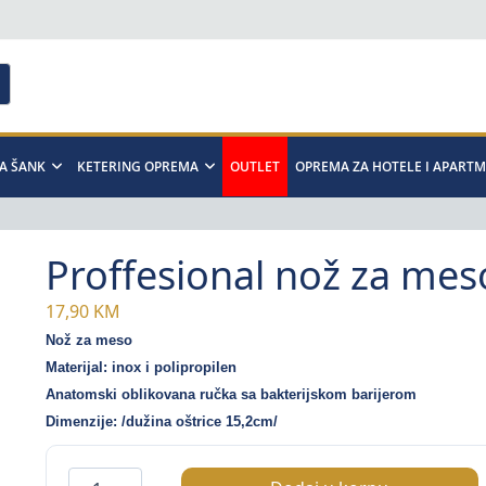
A ŠANK
KETERING OPREMA
OUTLET
OPREMA ZA HOTELE I APART
Proffesional nož za mes
17,90
KM
Nož za meso
Materijal: inox i polipropilen
Anatomski oblikovana ručka sa bakterijskom barijerom
Dimenzije: /dužina oštrice 15,2cm/
Proffesional