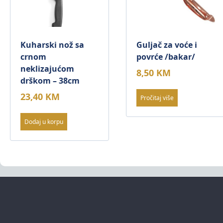
Kuharski nož sa
Guljač za voće i
crnom
povrće /bakar/
neklizajućom
8,50
KM
drškom – 38cm
23,40
KM
Pročitaj više
Dodaj u korpu