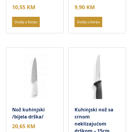
10,55
KM
9,90
KM
Dodaj u korpu
Dodaj u korpu
Nož kuhinjski
Kuhinjski nož sa
/bijela drška/
crnom
neklizajućom
20,65
KM
drškom – 15cm