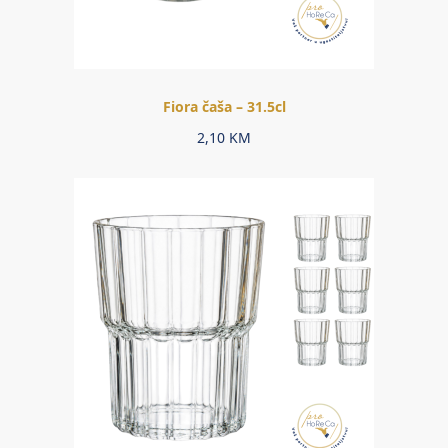
Fiora čaša – 31.5cl
2,10
KM