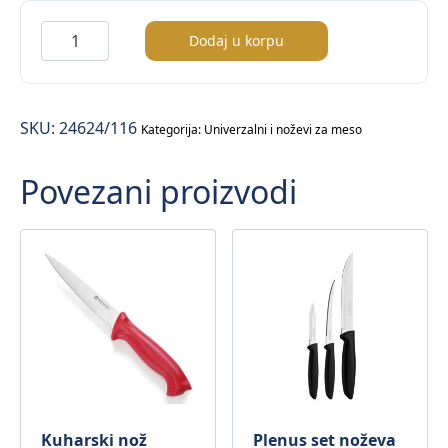
Proffesional
Dodaj u korpu
satara
za
meso
SKU:
24624/116
količina
Kategorija:
Univerzalni i noževi za meso
Povezani proizvodi
Kuharski nož
Plenus set noževa