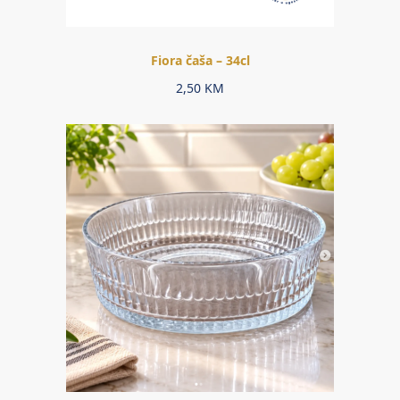
Fiora čaša – 34cl
2,50
KM