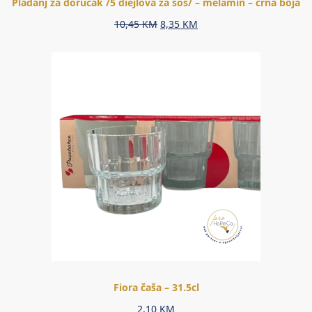
Pladanj za doručak /5 diejlova za sos/ – melamin – crna boja
Original
Current
10,45
KM
8,35
KM
price
price
was:
is:
10,45 KM.
8,35 KM.
Fiora čaša – 31.5cl
2,10
KM