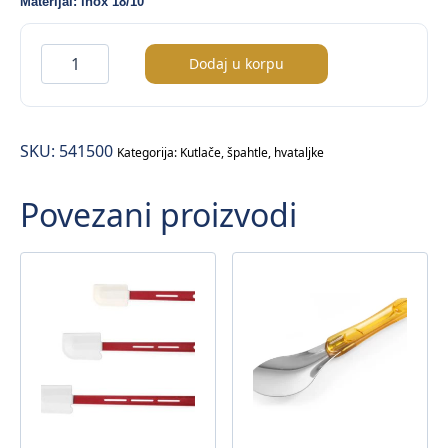
Materijal: inox 18/10
Profi
Dodaj u korpu
Line
francuska
kašika
SKU:
541500
količina
Kategorija:
Kutlače, špahtle, hvataljke
Povezani proizvodi