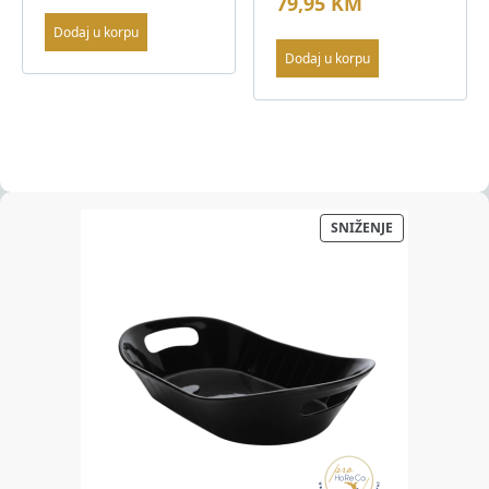
79,95
KM
Dodaj u korpu
Dodaj u korpu
PROIZVOD
SNIŽENJE
NA
AKCIJI