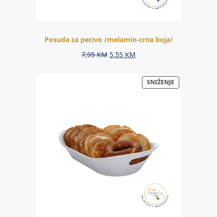
Posuda za pecivo /melamin-crna boja/
Original
Current
7,95
KM
5,55
KM
price
price
was:
is:
PROIZVOD
SNIŽENJE
7,95 KM.
5,55 KM.
NA
AKCIJI