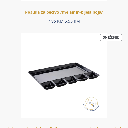
Posuda za pecivo /melamin-bijela boja/
Original
Current
7,95
KM
5,55
KM
price
price
was:
is:
PRO
SNIŽENJE
7,95 KM.
5,55 KM.
NA
AKCIJ