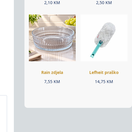
2,10
KM
2,50
KM
Rain zdjela
Lefheit praško
7,55
KM
14,75
KM