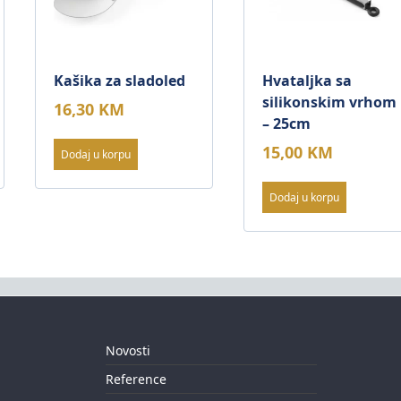
Kašika za sladoled
Hvataljka sa
silikonskim vrhom
16,30
KM
– 25cm
15,00
KM
Dodaj u korpu
Dodaj u korpu
Novosti
Reference