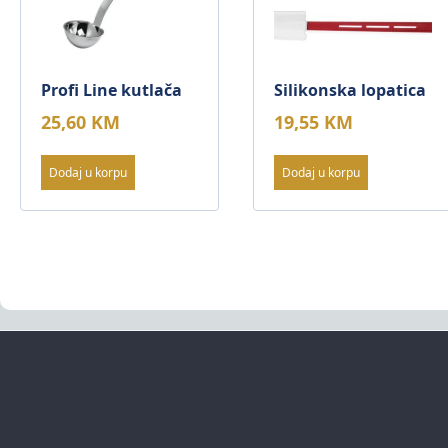
Profi Line kutlača
Silikonska lopatica
25,60
KM
19,55
KM
Dodaj u korpu
Dodaj u korpu