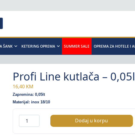
A ŠANK
KETERING OPREMA
SUMMER SALE
OPREMA ZA HOTELE I 
Profi Line kutlača – 0,05l
16,40
KM
Zapremina: 0,05lt
Materijal: inox 18/10
Profi
Dodaj u korpu
Line
kutlača