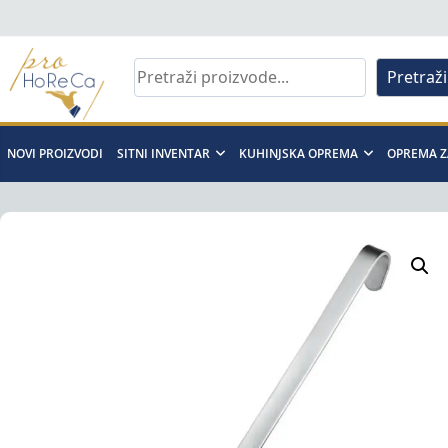
Skip
to
content
Pretraži
Pro
Horeca
NOVI PROIZVODI
SITNI INVENTAR
KUHINJSKA OPREMA
OPREMA Z
d.o.o
Pro
Horeca
d.o.o