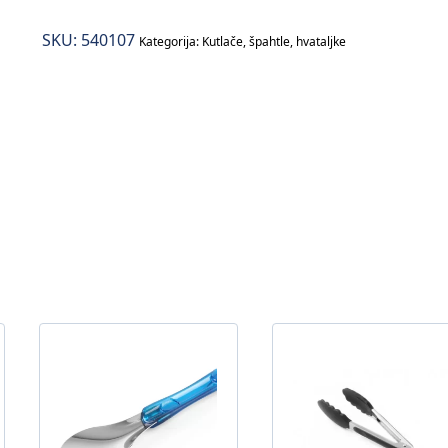
–
SKU:
540107
0,05lt
Kategorija:
Kutlače, špahtle, hvataljke
količina