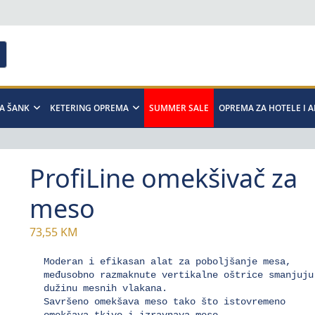
A ŠANK
KETERING OPREMA
SUMMER SALE
OPREMA ZA HOTELE I 
ProfiLine omekšivač za
meso
73,55
KM
Moderan i efikasan alat za poboljšanje mesa, 
međusobno razmaknute vertikalne oštrice smanjuju 
dužinu mesnih vlakana.

Savršeno omekšava meso tako što istovremeno 
omekšava tkivo i izravnava meso.
