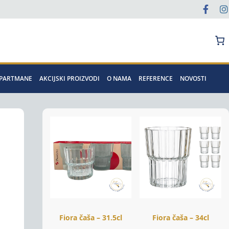
Pretraga
APARTMANE
AKCIJSKI PROIZVODI
O NAMA
REFERENCE
NOVOSTI
Fiora čaša – 31.5cl
Fiora čaša – 34cl