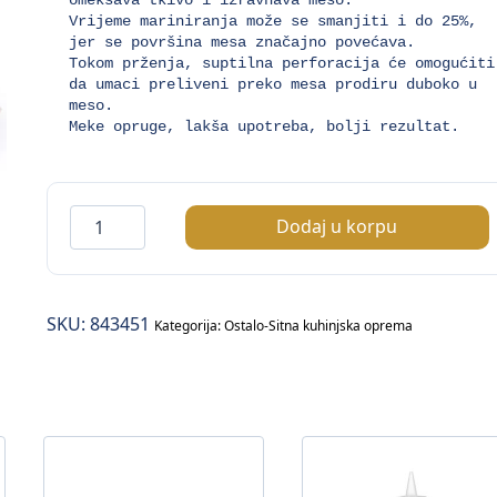
Vrijeme mariniranja može se smanjiti i do 25%, 
jer se površina mesa značajno povećava.

Tokom prženja, suptilna perforacija će omogućiti 
da umaci preliveni preko mesa prodiru duboko u 
meso.

Meke opruge, lakša upotreba, bolji rezultat.
ProfiLine
Dodaj u korpu
omekšivač
za
meso
SKU:
843451
količina
Kategorija:
Ostalo-Sitna kuhinjska oprema