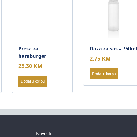
Presa za
Doza za sos – 750m
hamburger
2,75
KM
23,30
KM
Dodaj u korpu
Dodaj u korpu
Novosti