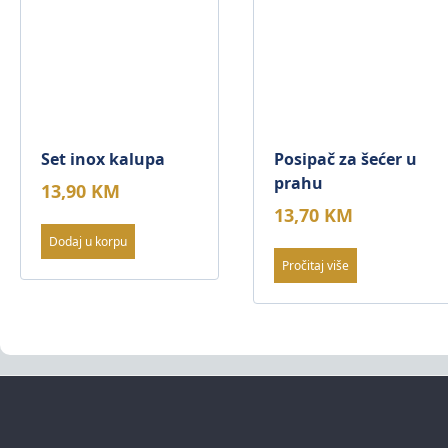
Set inox kalupa
Posipač za šećer u
prahu
13,90
KM
13,70
KM
Dodaj u korpu
Pročitaj više