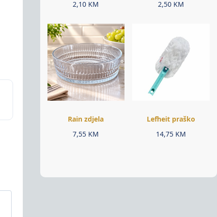
2,10
KM
2,50
KM
Rain zdjela
Lefheit praško
7,55
KM
14,75
KM