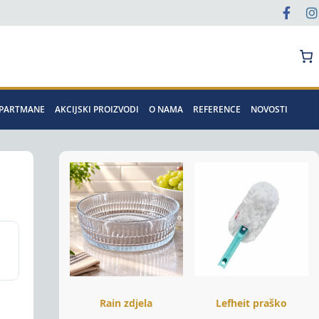
Pretraga
APARTMANE
AKCIJSKI PROIZVODI
O NAMA
REFERENCE
NOVOSTI
Rain zdjela
Lefheit praško