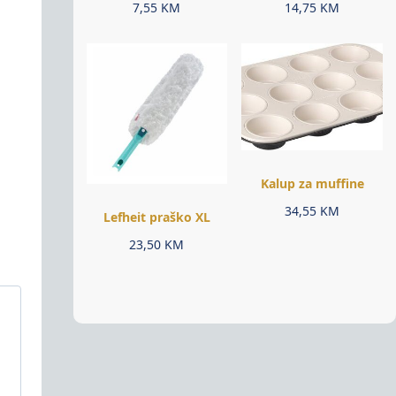
7,55
KM
14,75
KM
Kalup za muffine
34,55
KM
Lefheit praško XL
23,50
KM