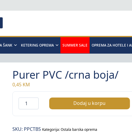
A ŠANK
KETERING OPREMA
SUMMER SALE
OPREMA ZA HOTELE I 
Purer PVC /crna boja/
0,45
KM
Purer
Dodaj u korpu
PVC
/crna
boja/
SKU:
PPCTBS
količina
Kategorija:
Ostala barska oprema