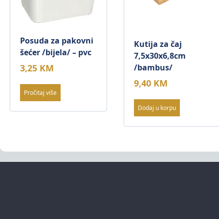
Posuda za pakovni
Kutija za čaj
šećer /bijela/ – pvc
7,5x30x6,8cm
/bambus/
3,25
KM
9,40
KM
Pročitaj više
Dodaj u korpu