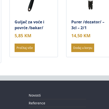
Guljač za voće i
Purer /dozator/ –
povrće /bakar/
3cl – 2/1
5,85
KM
14,50
KM
Pročitaj više
Dodaj u korpu
Novosti
Reference