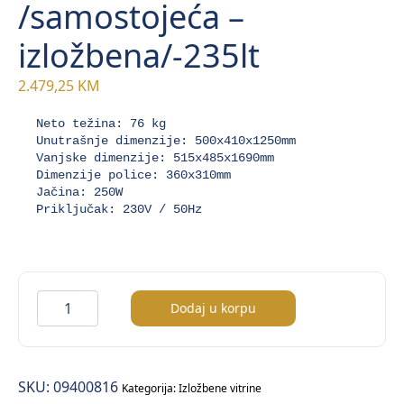
/samostojeća –
izložbena/-235lt
2.479,25
KM
Neto težina: 76 kg

Unutrašnje dimenzije: 500x410x1250mm

Vanjske dimenzije: 515x485x1690mm

Dimenzije police: 360x310mm

Jačina: 250W

Priključak: 230V / 50Hz

Rashladna
Dodaj u korpu
vitrina
/samostojeća
–
SKU:
09400816
izložbena/-235lt
Kategorija:
Izložbene vitrine