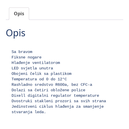
količina
Opis
Opis
Sa bravom

Fiksne nogare

Hlađenje ventilatorom

LED svjetla unutra

Obojeni čelik sa plastikom

Temperatura od 0 do 12°C

Rashladno sredstvo R600a, bez CFC-a

Dolazi sa četiri obložene police

Dixell digitalni regulator temperature

Dvostruki stakleni prozori sa svih strana

Jedinstveni ciklus hlađenja za smanjenje 
stvaranja leda.