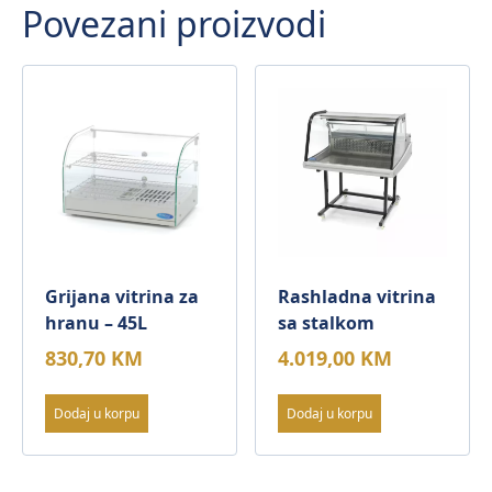
Povezani proizvodi
Grijana vitrina za
Rashladna vitrina
hranu – 45L
sa stalkom
830,70
KM
4.019,00
KM
Dodaj u korpu
Dodaj u korpu