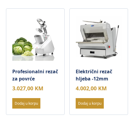
Profesionalni rezač
Električni rezač
za povrće
hljeba -12mm
3.027,00
KM
4.002,00
KM
Dodaj u korpu
Dodaj u korpu