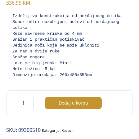
336,95
KM
Izdržljiva konstrukcija od nerđajućeg čelika

Super oštri nazubljeni noževi od nerđajućeg 
čelika

Reže savršene kriške od 4 mm

Snažan i praktičan potiskivač

Jedinica noža koja se može ukloniti

Za rad s dvije ruke

Snažne nogare

Lako se higijenski čisti

Neto težina: 5 kg

Dimenzije uređaja: 260x485x355mm
Rezač
Dodaj u korpu
za
paradajz
količina
SKU:
09300510
Kategorija:
Rezači