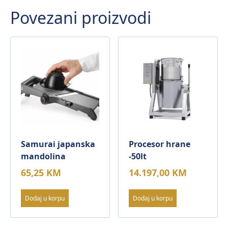
Povezani proizvodi
Samurai japanska
Procesor hrane
mandolina
-50lt
65,25
KM
14.197,00
KM
Dodaj u korpu
Dodaj u korpu