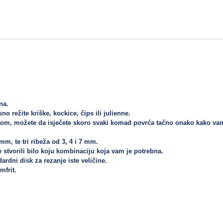


a. 

režite kriške, kockice, čips ili julienne. 

inom, možete da isječete skoro svaki komad povrća tačno onako kako vam
, te tri ribeža od 3, 4 i 7 mm. 

stvorili bilo koju kombinaciju koja vam je potrebna. 

dni disk za rezanje iste veličine. 

frit.
