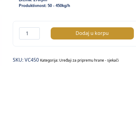
Produktivnost: 50 - 450kg/h
Rezač
Dodaj u korpu
za
povrće
/sa
SKU:
VC450
5
Kategorija:
Uređaji za pripremu hrane - sjekači
noževa/
količina