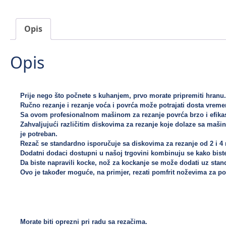
Opis
Opis
Prije nego što počnete s kuhanjem, prvo morate pripremiti hranu. 
Ručno rezanje i rezanje voća i povrća može potrajati dosta vremen
Sa ovom profesionalnom mašinom za rezanje povrća brzo i efikasno 
Zahvaljujući različitim diskovima za rezanje koje dolaze sa maš
je potreban. 

Rezač se standardno isporučuje sa diskovima za rezanje od 2 i 4 mm
Dodatni dodaci dostupni u našoj trgovini kombinuju se kako biste 
Da biste napravili kocke, nož za kockanje se može dodati uz standar
Ovo je također moguće, na primjer, rezati pomfrit noževima za pom
Morate biti oprezni pri radu sa rezačima. 
