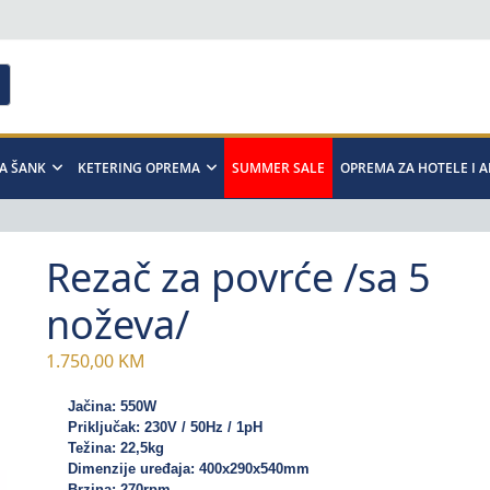
A ŠANK
KETERING OPREMA
SUMMER SALE
OPREMA ZA HOTELE I 
Rezač za povrće /sa 5
noževa/
1.750,00
KM
Priključak: 230V / 50Hz / 1pH
Težina: 22,5kg
Dimenzije uređaja: 400x290x540mm
Brzina: 270rpm