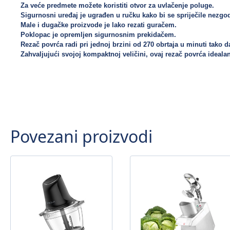
Za veće predmete možete koristiti otvor za uvlačenje poluge. 

Sigurnosni uređaj je ugrađen u ručku kako bi se spriječile nezgode
Male i dugačke proizvode je lako rezati guračem. 

Poklopac je opremljen sigurnosnim prekidačem. 

Rezač povrća radi pri jednoj brzini od 270 obrtaja u minuti tako d
Zahvaljujući svojoj kompaktnoj veličini, ovaj rezač povrća idealan 
Povezani proizvodi