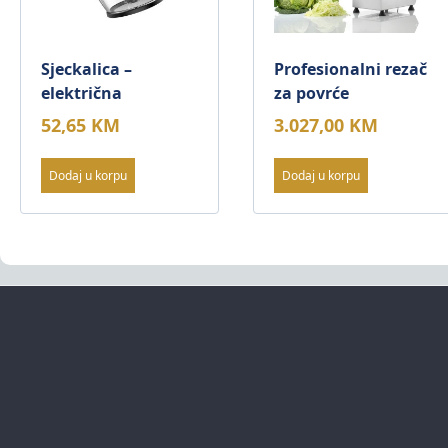
Sjeckalica –
Profesionalni rezač
električna
za povrće
52,65
KM
3.027,00
KM
Dodaj u korpu
Dodaj u korpu