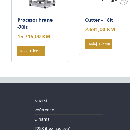
Procesor hrane
Cutter – 18lt
-70lt
2.691,00
KM
15.715,00
KM
Dodaj u korpu
Dodaj u korpu
Novosti
Reference
O nama
#253 (bez naslova)