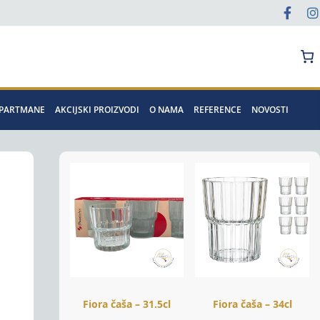
Pretraga
APARTMANE
AKCIJSKI PROIZVODI
O NAMA
REFERENCE
NOVOSTI
Fiora čaša – 31.5cl
Fiora čaša – 34cl