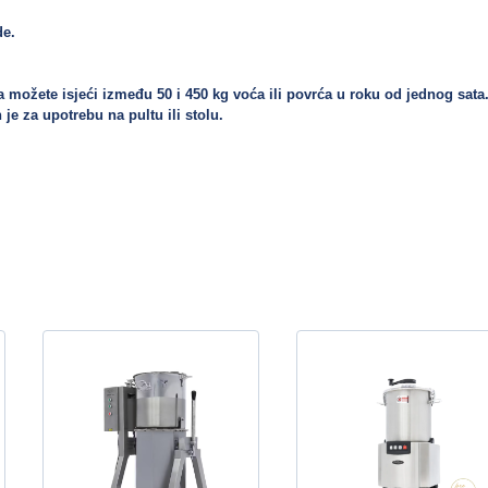
. 

a možete isjeći između 50 i 450 kg voća ili povrća u roku od jednog sata. 
je za upotrebu na pultu ili stolu.