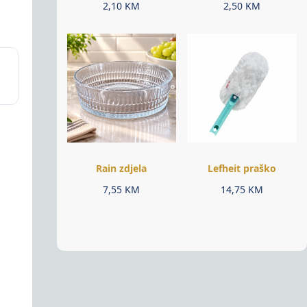
2,10
KM
2,50
KM
Rain zdjela
Lefheit praško
7,55
KM
14,75
KM