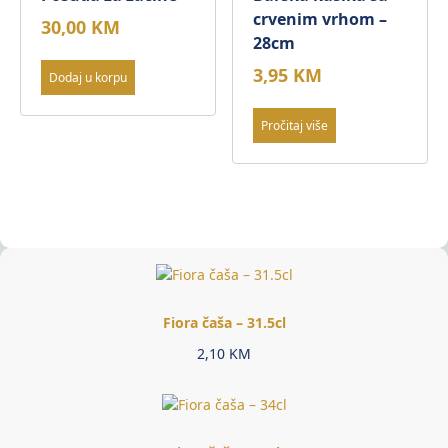
crvenim vrhom –
30,00
KM
28cm
3,95
KM
Dodaj u korpu
Pročitaj više
Fiora čaša – 31.5cl
2,10
KM