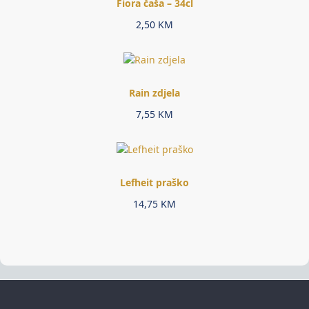
Fiora čaša – 34cl
2,50
KM
Rain zdjela
7,55
KM
Lefheit praško
14,75
KM