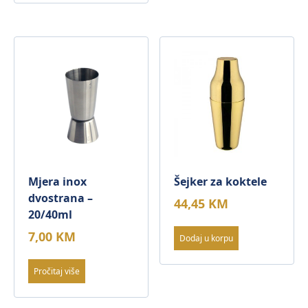
Mjera inox
Šejker za koktele
dvostrana –
44,45
KM
20/40ml
7,00
KM
Dodaj u korpu
Pročitaj više