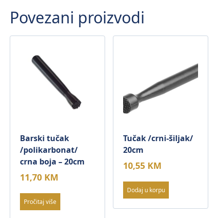
Povezani proizvodi
Barski tučak
Tučak /crni-šiljak/
/polikarbonat/
20cm
crna boja – 20cm
10,55
KM
11,70
KM
Dodaj u korpu
Pročitaj više