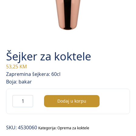
Šejker za koktele
53,25
KM
Zapremina šejkera: 60cl
Boja: bakar
Šejker
Dodaj u korpu
za
koktele
količina
SKU:
4530060
Kategorija:
Oprema za koktele