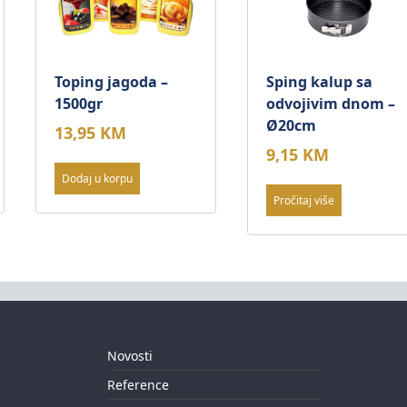
Toping jagoda –
Sping kalup sa
1500gr
odvojivim dnom –
Ø20cm
13,95
KM
9,15
KM
Dodaj u korpu
Pročitaj više
Novosti
Reference