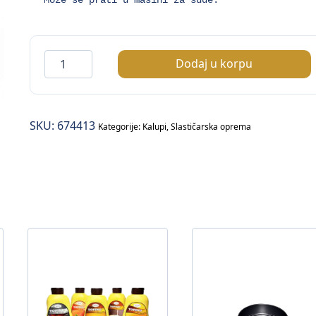
Set
Dodaj u korpu
rezača
za
tijesto
SKU:
674413
/okrugli/
Kategorije:
Kalupi
,
Slastičarska oprema
–
14/1
količina