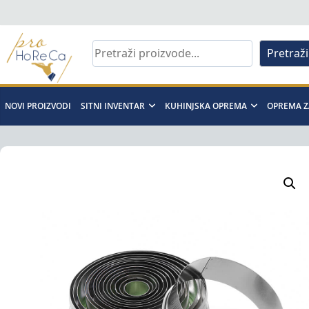
Skip
to
content
Pretraži
Pro
Horeca
NOVI PROIZVODI
SITNI INVENTAR
KUHINJSKA OPREMA
OPREMA Z
d.o.o
Pro
Horeca
d.o.o