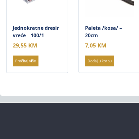
Jednokratne dresir
Paleta /kosa/ –
vreće – 100/1
20cm
29,55
KM
7,05
KM
Pročitaj više
Dodaj u korpu