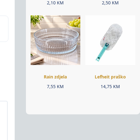
2,10
KM
2,50
KM
Rain zdjela
Lefheit praško
7,55
KM
14,75
KM