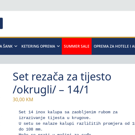
A ŠANK
KETERING OPREMA
SUMMER SALE
OPREMA ZA HOTELE I 
Set rezača za tijesto
/okrugli/ – 14/1
30,00
KM
Set 14 inox kalupa sa zaobljenim rubom za 
izrazivanje tijesta u krugove. 

U setu se nalaze kalupi različitih promjera od 18
do 108 mm. 

Može se prati u mašini za suđe.