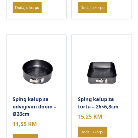
Dodaj u korpu
Dodaj u korpu
Sping kalup sa
Sping kalup za
odvojivim dnom –
tortu – 26×6,8cm
Ø26cm
15,25
KM
11,55
KM
Dodaj u korpu