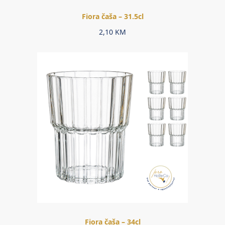
Fiora čaša – 31.5cl
2,10
KM
Fiora čaša – 34cl