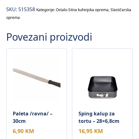
SKU:
515358
Kategorije:
Ostalo-Sitna kuhinjska oprema
,
Slastičarska
oprema
Povezani proizvodi
Paleta /ravna/ –
Sping kalup za
30cm
tortu – 28×6,8cm
6,90
KM
16,95
KM