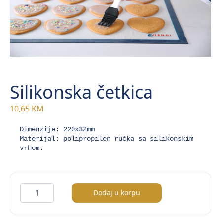
Silikonska četkica
10,65
KM
Dimenzije: 220x32mm

Materijal: polipropilen ručka sa silikonskim 
vrhom.
Silikonska
Dodaj u korpu
četkica
količina