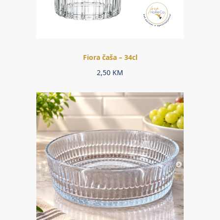
Fiora čaša – 34cl
2,50
KM