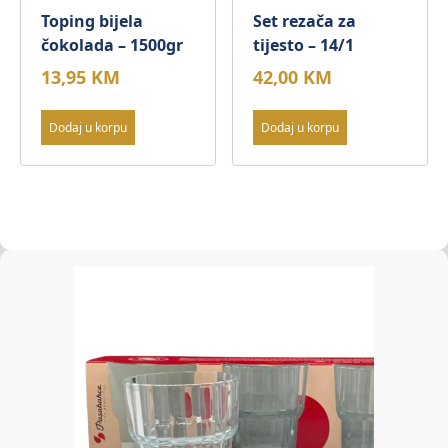
Toping bijela
Set rezača za
čokolada – 1500gr
tijesto – 14/1
13,95
KM
42,00
KM
Dodaj u korpu
Dodaj u korpu