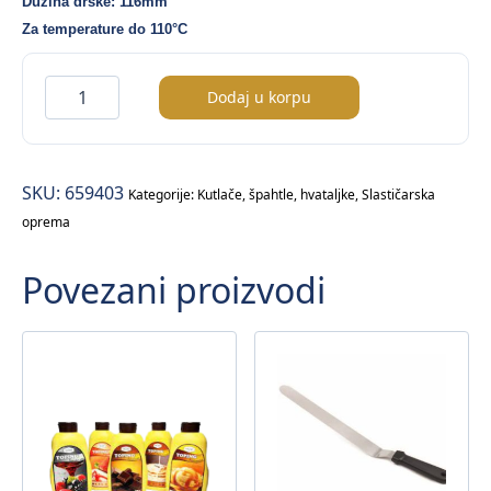
Dužina drške: 116mm
Za temperature do 110°C
Silikonska
Dodaj u korpu
lopatica
–
40cm
SKU:
659403
količina
Kategorije:
Kutlače, špahtle, hvataljke
,
Slastičarska
oprema
Povezani proizvodi