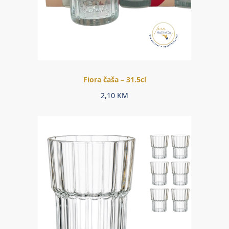
Fiora čaša – 31.5cl
2,10
KM