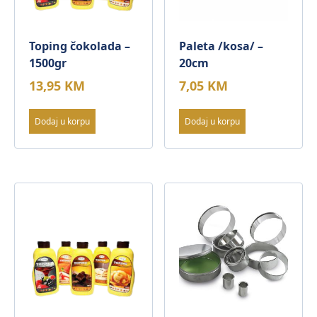
Toping čokolada –
Paleta /kosa/ –
1500gr
20cm
13,95
KM
7,05
KM
Dodaj u korpu
Dodaj u korpu