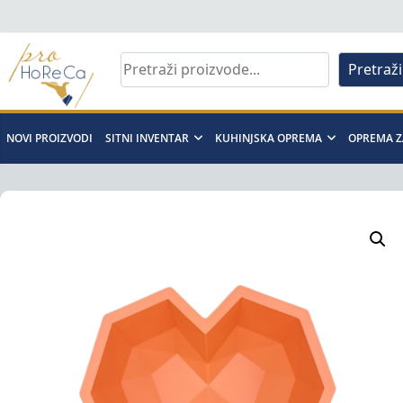
Skip
to
content
Pretraži
Pro
Horeca
NOVI PROIZVODI
SITNI INVENTAR
KUHINJSKA OPREMA
OPREMA Z
d.o.o
Pro
Horeca
d.o.o