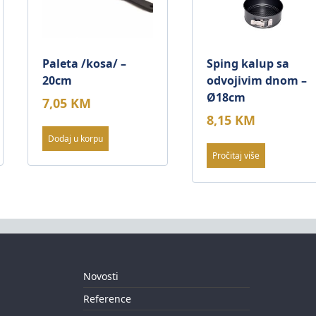
Paleta /kosa/ –
Sping kalup sa
20cm
odvojivim dnom –
Ø18cm
7,05
KM
8,15
KM
Dodaj u korpu
Pročitaj više
Novosti
Reference