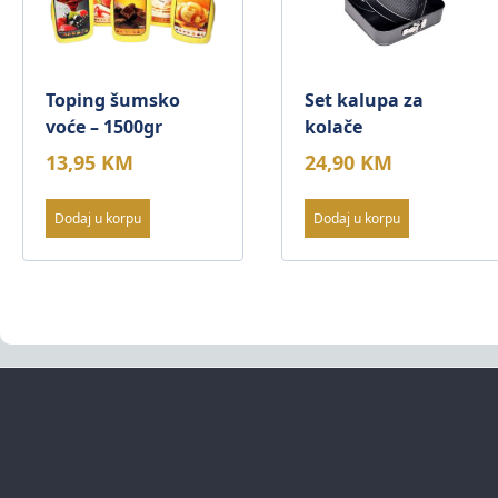
Toping šumsko
Set kalupa za
voće – 1500gr
kolače
13,95
KM
24,90
KM
Dodaj u korpu
Dodaj u korpu