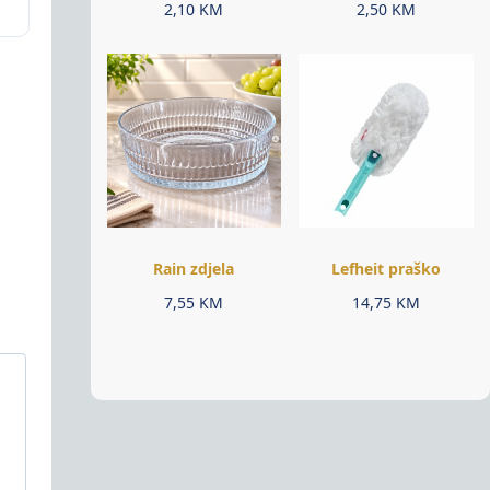
2,10
KM
2,50
KM
Rain zdjela
Lefheit praško
7,55
KM
14,75
KM