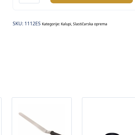
kalup
količina
SKU:
1112ES
Kategorije:
Kalupi
,
Slastičarska oprema