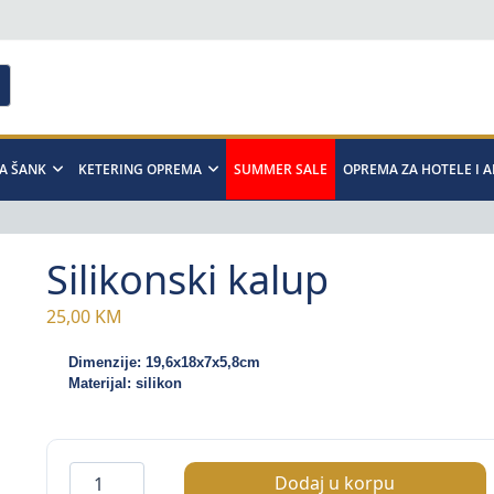
A ŠANK
KETERING OPREMA
SUMMER SALE
OPREMA ZA HOTELE I 
Silikonski kalup
25,00
KM
Dimenzije: 19,6x18x7x5,8cm
Materijal: silikon
Silikonski
Dodaj u korpu