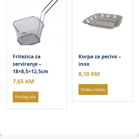
Fritezica za
Korpa za pecivo –
serviranje –
inox
18×8,5×12,5cm
8,10
KM
7,65
KM
Dodaj u korpu
Pročitaj više