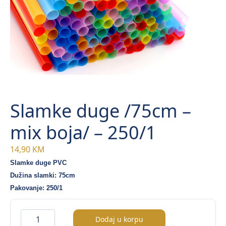
Slamke duge /75cm –
mix boja/ – 250/1
14,90
KM
Slamke duge PVC
Dužina slamki: 75cm
Pakovanje: 250/1
Slamke
Dodaj u korpu