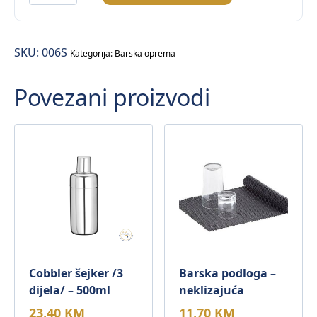
duge
/75cm
–
SKU:
006S
mix
Kategorija:
Barska oprema
boja/
Povezani proizvodi
–
250/1
količina
Cobbler šejker /3
Barska podloga –
dijela/ – 500ml
neklizajuća
23,40
KM
11,70
KM