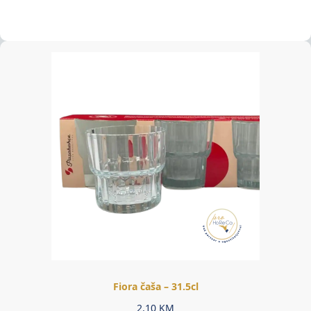
Fiora čaša – 31.5cl
2,10
KM