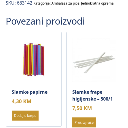
SKU:
683142
Kategorije:
Ambalaža za piće
,
Jednokratna oprema
Povezani proizvodi
Slamke papirne
Slamke frape
higijenske – 500/1
4,30
KM
7,50
KM
Dodaj u korpu
Pročitaj više