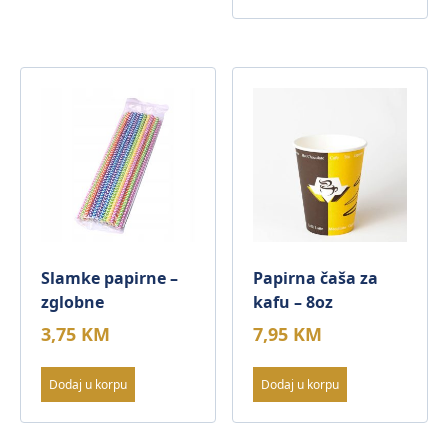
Slamke papirne –
Papirna čaša za
zglobne
kafu – 8oz
3,75
KM
7,95
KM
Dodaj u korpu
Dodaj u korpu