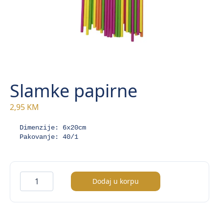
Slamke papirne
2,95
KM
Dimenzije: 6x20cm

Pakovanje: 40/1
Slamke
Dodaj u korpu
papirne
količina