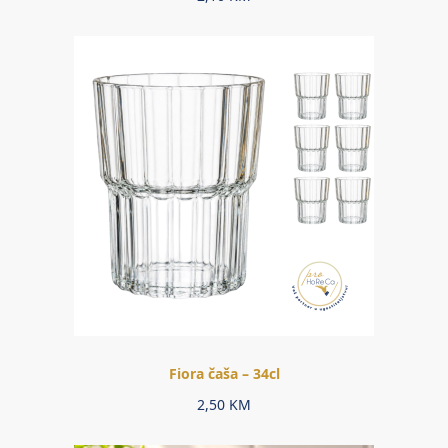
Fiora čaša – 34cl
2,50
KM