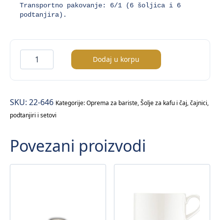
Transportno pakovanje: 6/1 (6 šoljica i 6 
podtanjira).
Šolja
Dodaj u korpu
sa
podtanjirom
za
SKU:
22-646
espresso
Kategorije:
Oprema za bariste
,
Šolje za kafu i čaj, čajnici,
podtanjiri i setovi
količina
Povezani proizvodi