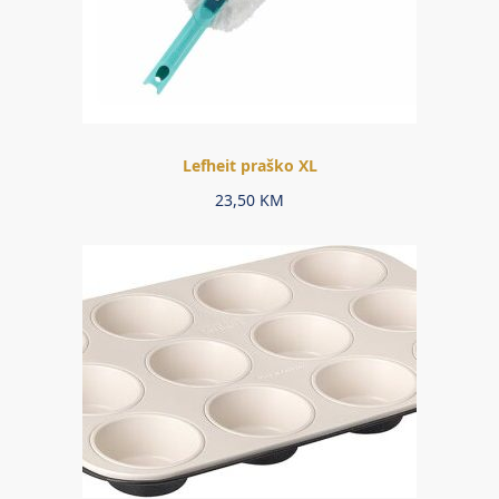
Lefheit praško XL
23,50
KM