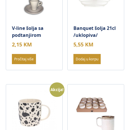
V-line šolja sa
Banquet šolja 21cl
podtanjirom
/uklopiva/
2,15
KM
5,55
KM
Pročitaj više
Dodaj u korpu
Akcija!