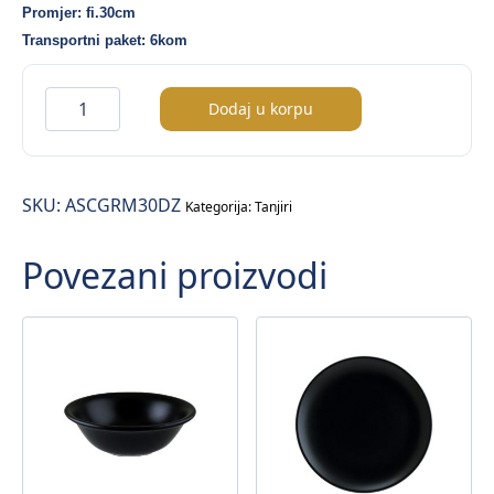
Promjer: fi.30cm
Transportni paket: 6kom
Space
Dodaj u korpu
Gourmet
tanjir
plitki
SKU:
ASCGRM30DZ
fi.30cm
Kategorija:
Tanjiri
količina
Povezani proizvodi