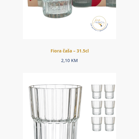
Fiora čaša – 31.5cl
2,10
KM