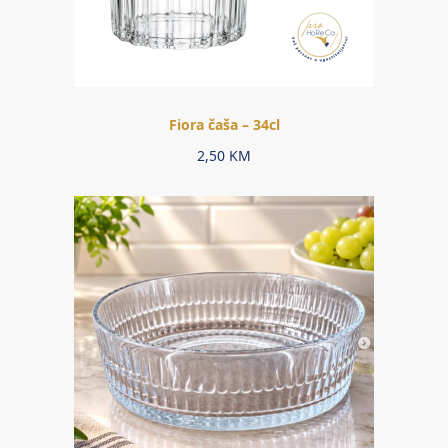
Fiora čaša – 34cl
2,50
KM