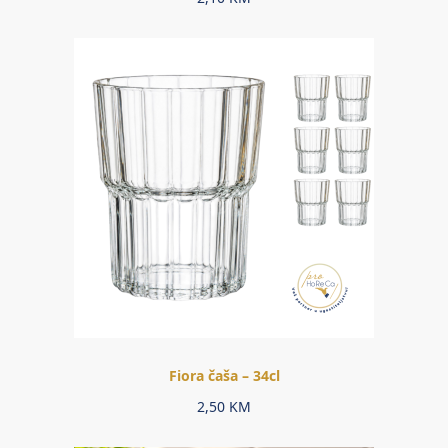
Fiora čaša – 34cl
2,50
KM