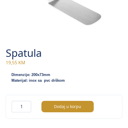
Spatula
19,55
KM
Dimenzije: 200x73mm
Materijal: inox sa  pvc drškom
Spatula
Dodaj u korpu
količina