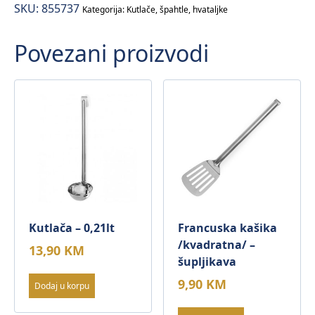
SKU:
855737
Kategorija:
Kutlače, špahtle, hvataljke
Povezani proizvodi
Kutlača – 0,21lt
Francuska kašika
/kvadratna/ –
13,90
KM
šupljikava
9,90
KM
Dodaj u korpu