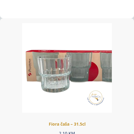
Fiora čaša – 31.5cl
2,10
KM