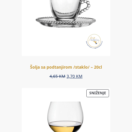
Šolja sa podtanjirom /staklo/ – 20cl
Original
Current
4,65
KM
3,70
KM
price
price
was:
is:
PROIZVOD
SNIŽENJE
4,65 KM.
3,70 KM.
NA
AKCIJI