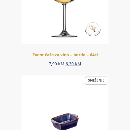
Event čaša za vino – bordo – 64cl
Original
Current
7,90
KM
6,30
KM
price
price
was:
is:
PROIZVOD
SNIŽENJE
7,90 KM.
6,30 KM.
NA
AKCIJI