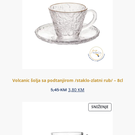
Volcanic šolja sa podtanjirom /staklo-zlatni rub/ – 8cl
Original
Current
5,45
KM
3,80
KM
price
price
was:
is:
PROIZVOD
SNIŽENJE
5,45 KM.
3,80 KM.
NA
AKCIJI