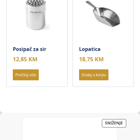
Posipač za sir
Lopatica
12,85
KM
18,75
KM
Pročitaj više
Dodaj u korpu
PROIZV
SNIŽENJE
NA
AKCIJI