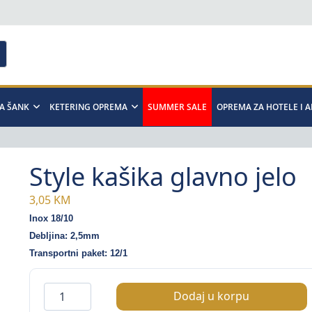
A ŠANK
KETERING OPREMA
SUMMER SALE
OPREMA ZA HOTELE I 
Style kašika glavno jelo
3,05
KM
Inox 18/10
Debljina: 2,5mm
Transportni paket: 12/1
Style
Dodaj u korpu
kašika