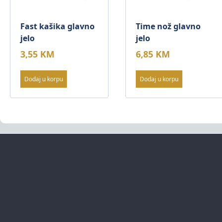
Fast kašika glavno
Time nož glavno
jelo
jelo
3,55
KM
6,85
KM
Dodaj u korpu
Dodaj u korpu