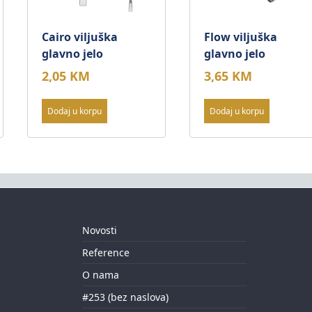
Cairo viljuška
Flow viljuška
glavno jelo
glavno jelo
2,05
KM
3,65
KM
Dodaj u korpu
Dodaj u korpu
Novosti
Reference
O nama
#253 (bez naslova)