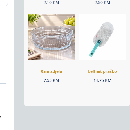
2,10
KM
2,50
KM
Rain zdjela
Lefheit praško
7,55
KM
14,75
KM