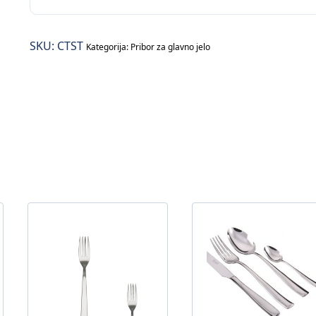
glavno
jelo
SKU:
CTST
količina
Kategorija:
Pribor za glavno jelo