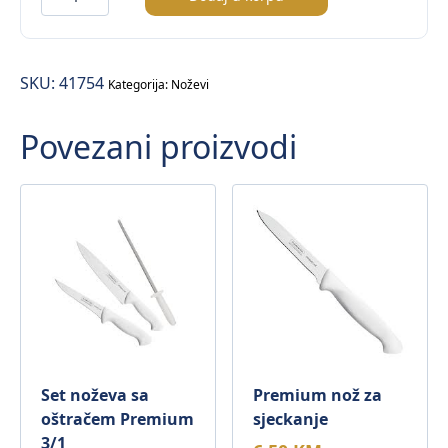
kuhinjski
nož
–
SKU:
41754
18/33cm
Kategorija:
Noževi
količina
Povezani proizvodi
Set noževa sa
Premium nož za
oštračem Premium
sjeckanje
3/1