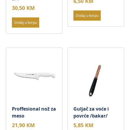
6,50
KM
30,50
KM
Dodaj u korpu
Dodaj u korpu
Proffesional nož za
Guljač za voće i
meso
povrće /bakar/
21,90
KM
5,85
KM