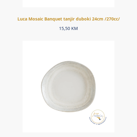
Luca Mosaic Banquet tanjir duboki 24cm /270cc/
15,50
KM