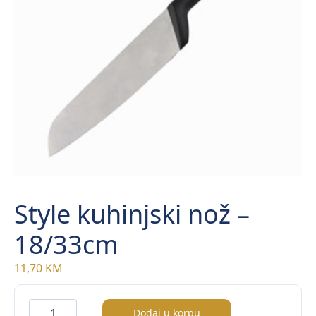
Style kuhinjski nož –
18/33cm
11,70
KM
Style
Dodaj u korpu