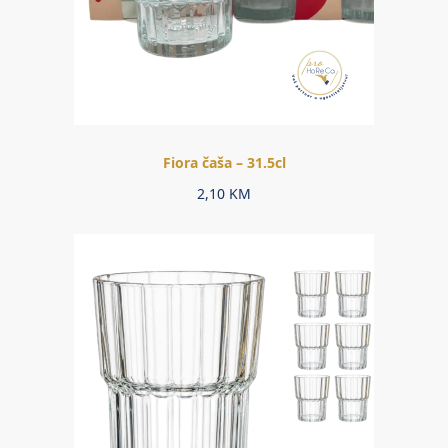
Fiora čaša – 31.5cl
2,10
KM