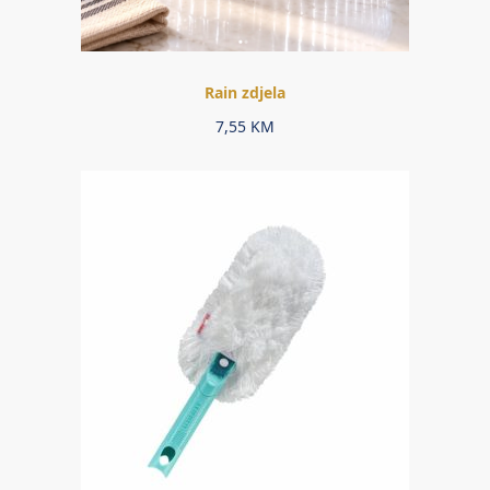
Rain zdjela
7,55
KM