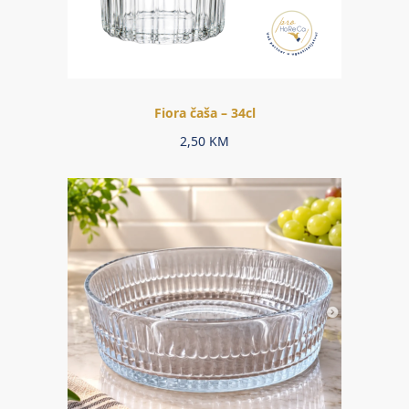
Fiora čaša – 34cl
2,50
KM