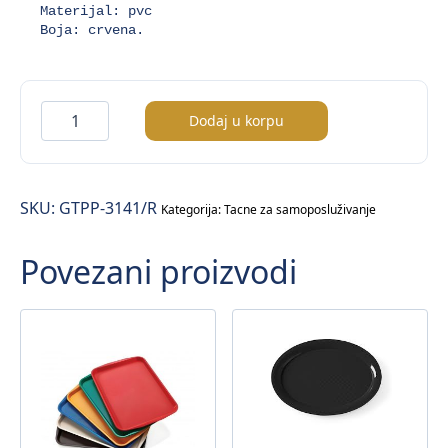
Materijal: pvc

Boja: crvena.
Tacna
Dodaj u korpu
za
samoposluživanje
količina
SKU:
GTPP-3141/R
Kategorija:
Tacne za samoposluživanje
Povezani proizvodi