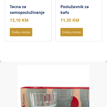
Tacna za
Poslužavnik za
samoposluživanje
kafu
13,10
KM
11,35
KM
Dodaj u korpu
Dodaj u korpu