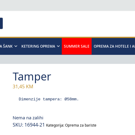
A ŠANK
KETERING OPREMA
SUMMER SALE
OPREMA ZA HOTELE I 
Tamper
31,45
KM
Dimenzije tampera: Ø58mm.
Nema na zalihi
SKU:
16944-21
Kategorija:
Oprema za bariste