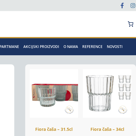
Pretraga
APARTMANE
AKCIJSKI PROIZVODI
O NAMA
REFERENCE
NOVOSTI
Fiora čaša – 31.5cl
Fiora čaša – 34cl