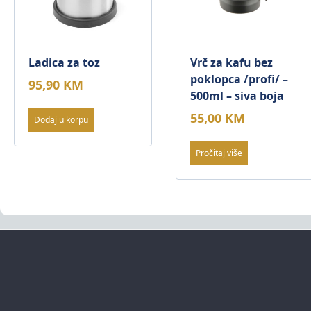
Ladica za toz
Vrč za kafu bez
poklopca /profi/ –
95,90
KM
500ml – siva boja
55,00
KM
Dodaj u korpu
Pročitaj više