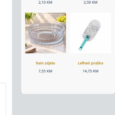
2,10
KM
2,50
KM
Rain zdjela
Lefheit praško
7,55
KM
14,75
KM