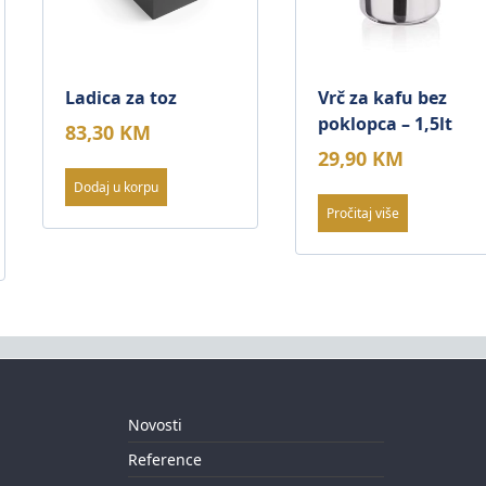
Ladica za toz
Vrč za kafu bez
poklopca – 1,5lt
83,30
KM
29,90
KM
Dodaj u korpu
Pročitaj više
Novosti
Reference