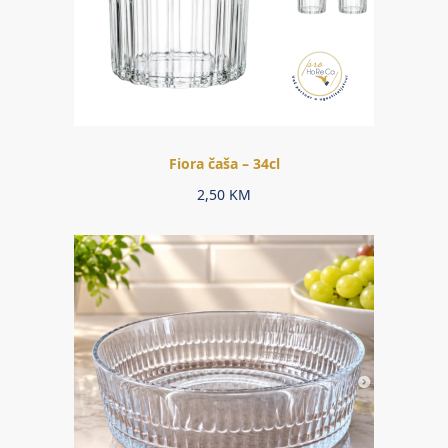
Fiora čaša – 34cl
2,50
KM