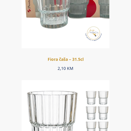
Fiora čaša – 31.5cl
2,10
KM