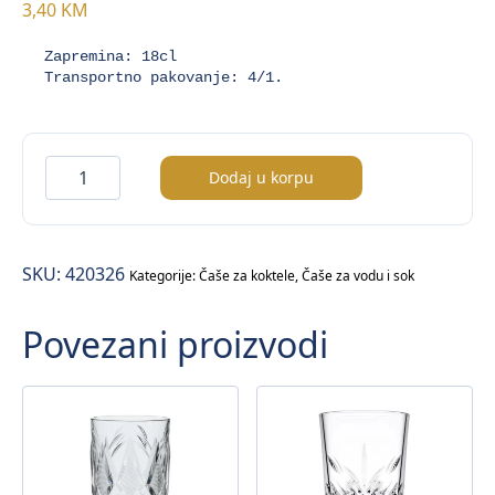
3,40
KM
Zapremina: 18cl

Transportno pakovanje: 4/1.
Timeless
Dodaj u korpu
čaša
količina
SKU:
420326
Kategorije:
Čaše za koktele
,
Čaše za vodu i sok
Povezani proizvodi