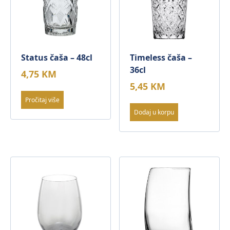
Status čaša – 48cl
Timeless čaša –
36cl
4,75
KM
5,45
KM
Pročitaj više
Dodaj u korpu