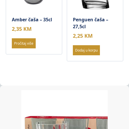
Amber čaša – 35cl
Penguen čaša –
27,5cl
2,35
KM
2,25
KM
Pročitaj više
Dodaj u korpu