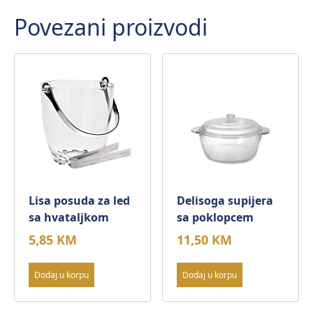
hvataljkom
Povezani proizvodi
količina
Lisa posuda za led
Delisoga supijera
sa hvataljkom
sa poklopcem
5,85
KM
11,50
KM
Dodaj u korpu
Dodaj u korpu