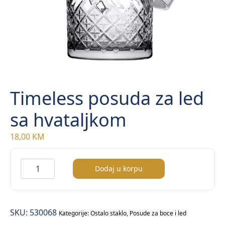
Timeless posuda za led
sa hvataljkom
18,00
KM
Timeless
Dodaj u korpu
posuda
za
led
SKU:
530068
sa
Kategorije:
Ostalo staklo
,
Posude za boce i led