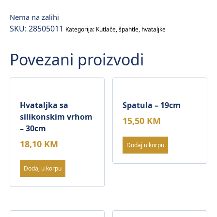
Nema na zalihi
SKU:
28505011
Kategorija:
Kutlače, špahtle, hvataljke
Povezani proizvodi
Hvataljka sa
Spatula – 19cm
silikonskim vrhom
15,50
KM
– 30cm
18,10
KM
Dodaj u korpu
Dodaj u korpu