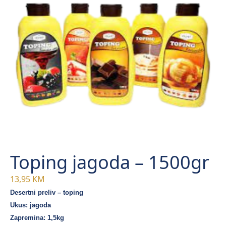
Toping jagoda – 1500gr
13,95
KM
Desertni preliv – toping
Ukus: jagoda
Zapremina: 1,5kg