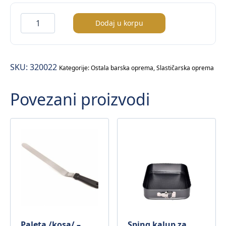
Toping
Dodaj u korpu
jagoda
–
1500gr
SKU:
320022
količina
Kategorije:
Ostala barska oprema
,
Slastičarska oprema
Povezani proizvodi
Paleta /kosa/ –
Sping kalup za