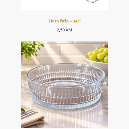
Fiora čaša – 34cl
2,50
KM