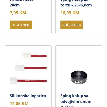
20cm
tortu – 28×6,8cm
7,05
KM
16,95
KM
Dodaj u korpu
Dodaj u korpu
Silikonska lopatica
Sping kalup sa
odvojivim dnom –
14,05
KM