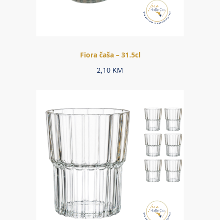
Fiora čaša – 31.5cl
2,10
KM